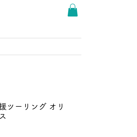
THER LAKE RALLY
More
援ツーリング オリ
ス