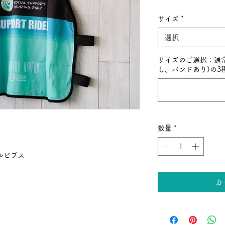
格
サイズ
*
選択
サイズのご選択：通
し、バンドあり)の3
数量
*
ルビブス
カ