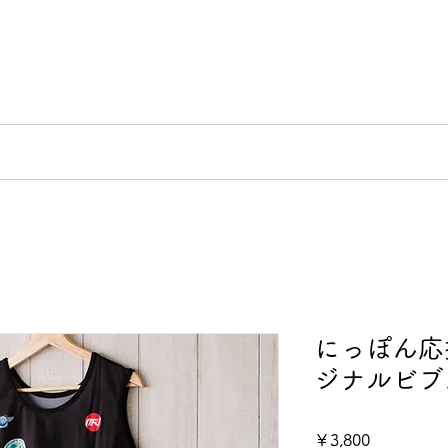
リング
POLE to POLE
日本三霊山ラリー
MO
にっぽん応
ジナルビブ
価
￥3,800