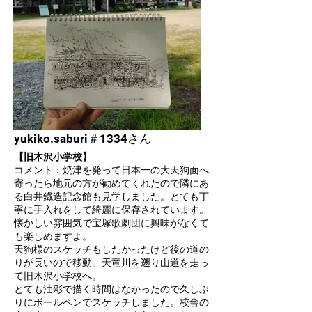
yukiko.saburi＃1334さん
【旧木沢小学校】
コメント：焼津を発って日本一の大天狗面へ
寄ったら地元の方が勧めてくれたので隣にあ
る白井鐡造記念館も見学しました。とても丁
寧に手入れをして綺麗に保存されています。
懐かしい雰囲気で宝塚歌劇団に興味がなくて
も楽しめますよ。
天狗様のスケッチもしたかったけど後の道の
りが長いので移動。天竜川を遡り山道を走っ
て旧木沢小学校へ。
とても油彩で描く時間はなかったので久しぶ
りにボールペンでスケッチしました。校舎の