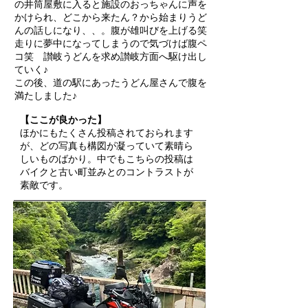
の井筒屋敷に入ると施設のおっちゃんに声を
かけられ、どこから来たん？から始まりうど
んの話しになり、、。腹が雄叫びを上げる笑
走りに夢中になってしまうので気づけば腹ペ
コ笑 讃岐うどんを求め讃岐方面へ駆け出し
ていく♪
この後、道の駅にあったうどん屋さんで腹を
満たしました♪
【ここが良かった】
ほかにもたくさん投稿されておられます
が、どの写真も構図が凝っていて素晴ら
しいものばかり。中でもこちらの投稿は
バイクと古い町並みとのコントラストが
素敵です。