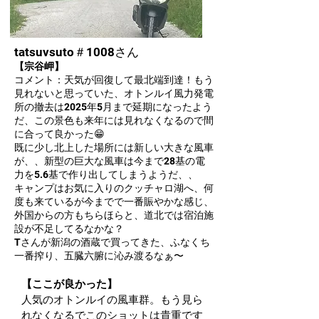
tatsuvsuto＃1008さん
【宗谷岬】
コメント：天気が回復して最北端到達！もう
見れないと思っていた、オトンルイ風力発電
所の撤去は2025年5月まで延期になったよう
だ、この景色も来年には見れなくなるので間
に合って良かった😁
既に少し北上した場所には新しい大きな風車
が、、新型の巨大な風車は今まで28基の電
力を5.6基で作り出してしまうようだ、、
キャンプはお気に入りのクッチャロ湖へ、何
度も来ているが今までで一番賑やかな感じ、
外国からの方もちらほらと、道北では宿泊施
設が不足してるなかな？
Tさんが新潟の酒蔵で買ってきた、ふなくち
一番搾り、五臓六腑に沁み渡るなぁ〜
【ここが良かった】
人気のオトンルイの風車群。もう見ら
れなくなるでこのショットは貴重です