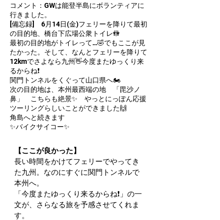
コメント：GWは能登半島にボランティアに
行きました。
[備忘録] 6月14日(金)フェリーを降りて最初
の目的地、橋台下広場公衆トイレ🚻
最初の目的地がトイレって…🤣でもここが見
たかった。そして、なんとフェリーを降りて
12kmでさよなら九州👋今度またゆっくり来
るからね❗
関門トンネルをくぐって山口県へ🏍️
次の目的地は、本州最西端の地 「毘沙ノ
鼻」 こちらも絶景✨ やっとにっぽん応援
ツーリングらしいことができました🙌
角島へと続きます
✨バイクサイコー✨
【ここが良かった】
長い時間をかけてフェリーでやってき
た九州。なのにすぐに関門トンネルで
本州へ。
​「今度またゆっくり来るからね❗」の一
文が、さらなる旅を予感させてくれま
す。