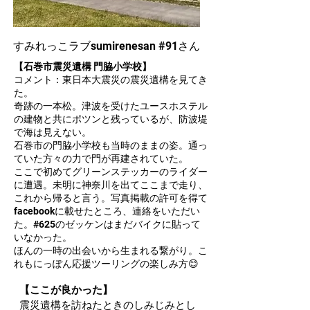
すみれっこラブsumirenesan #91さん
【石巻市震災遺構 門脇小学校】
コメント：東日本大震災の震災遺構を見てき
た。
奇跡の一本松。津波を受けたユースホステル
の建物と共にポツンと残っているが、防波堤
で海は見えない。
石巻市の門脇小学校も当時のままの姿。通っ
ていた方々の力で門が再建されていた。
ここで初めてグリーンステッカーのライダー
に遭遇。未明に神奈川を出てここまで走り、
これから帰ると言う。写真掲載の許可を得て
facebookに載せたところ、連絡をいただい
た。#625のゼッケンはまだバイクに貼って
いなかった。
ほんの一時の出会いから生まれる繋がり。こ
れもにっぽん応援ツーリングの楽しみ方😊
【ここが良かった】
震災遺構を訪ねたときのしみじみとし