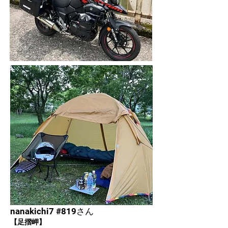
nanakichi7 #819さん
【足摺岬】