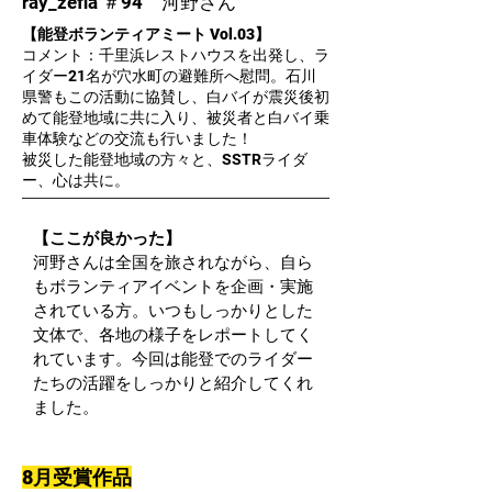
ray_zefia ＃94 河野さん
【能登ボランティアミート Vol.03】
コメント：千里浜レストハウスを出発し、ラ
イダー21名が穴水町の避難所へ慰問。石川
県警もこの活動に協賛し、白バイが震災後初
めて能登地域に共に入り、被災者と白バイ乗
車体験などの交流も行いました！
被災した能登地域の方々と、SSTRライダ
ー、心は共に。
【ここが良かった】
河野さんは全国を旅されながら、自ら
もボランティアイベントを企画・実施
されている方。いつもしっかりとした
文体で、各地の様子をレポートしてく
れています。今回は能登でのライダー
たちの活躍をしっかりと紹介してくれ
ました。
8月受賞作品