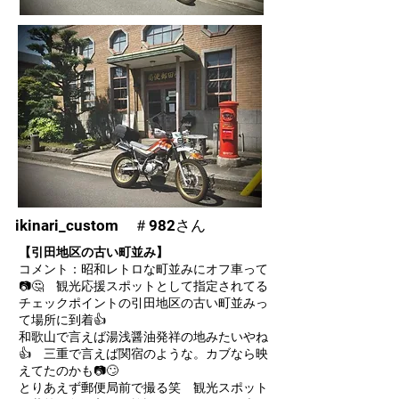
ikinari_custom ＃982さん
【引田地区の古い町並み】
コメント：昭和レトロな町並みにオフ車って
📷🤔 観光応援スポットとして指定されてる
チェックポイントの引田地区の古い町並みっ
て場所に到着👍
和歌山で言えば湯浅醤油発祥の地みたいやね
👍 三重で言えば関宿のような。カブなら映
えてたのかも📷🙄
とりあえず郵便局前で撮る笑 観光スポット