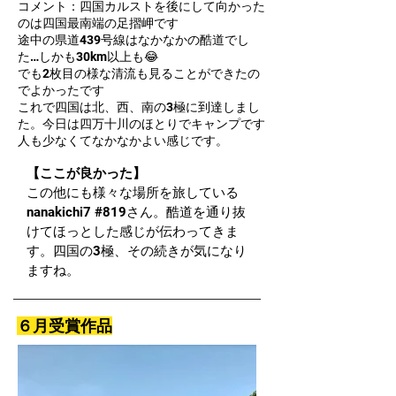
コメント：四国カルストを後にして向かった
のは四国最南端の足摺岬です
途中の県道439号線はなかなかの酷道でし
た…しかも30km以上も😂
でも2枚目の様な清流も見ることができたの
でよかったです
これで四国は北、西、南の3極に到達しまし
た。今日は四万十川のほとりでキャンプです
人も少なくてなかなかよい感じです。
【ここが良かった】
この他にも様々な場所を旅している
nanakichi7 #819さん。酷道を通り抜
けてほっとした感じが伝わってきま
す。四国の3極、その続きが気になり
ますね。
６月受賞作品