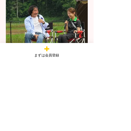
ステージイベントでは、カワサキ
まずは会員登録
モータースジャパン代表取締役社長
桐野英子さんが登壇し、MLR2024主
催者の風間深志とトークショーを行
いました。桐野さんのフランクなお
人柄や、高速周回路を時速250㎞以
上で走ったエピソード、二輪メーカ
ーの社長としてだけではなく、一人
の女性ライダーとしての鋭い提言な
ど、興味深いお話をしていただきま
した。