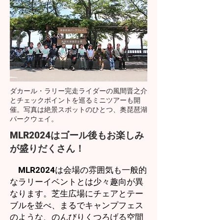
ダカール・ラリー完走ライダーの風間晋之介
とチェックポイントを巡るミニツアーも開
催。写真は絶景スポットのひとつ、奥琵琶湖
パークウェイ。
MLR2024はゴール後もお楽しみ
が盛りだくさん！
MLR2024は会場の雰囲気も一般的
なラリーイベントとは少々趣向が異
なります。芝生広場にチェアとテー
ブルを並べ、まるでキャンプフェス
のような、のんびりくつろげる空間