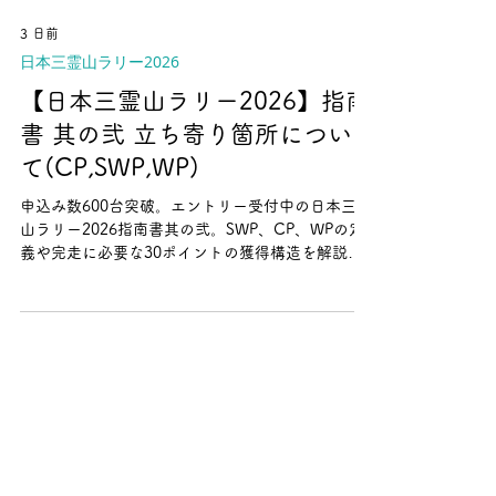
3 日前
日本三霊山ラリー2026
【日本三霊山ラリー2026】指南
書 其の弐 立ち寄り箇所につい
て(CP,SWP,WP)
申込み数600台突破。エントリー受付中の日本三霊
山ラリー2026指南書其の弐。SWP、CP、WPの定
義や完走に必要な30ポイントの獲得構造を解説し
ます。立ち寄り地点一覧は9月中旬頃に公式HPに
て公開予定です。