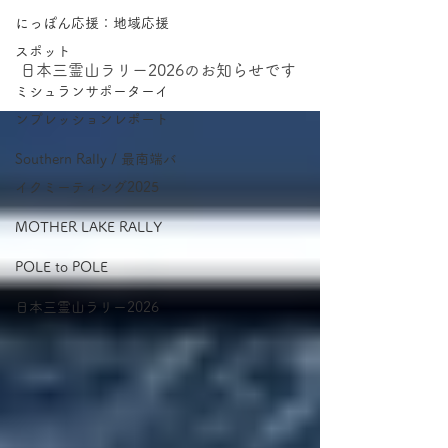
日本三霊山ラリー2026
にっぽん応援：地域応援
スポット
日本三霊山ラリー2026のお知らせです
ミシュランサポーターイ
ンプレッションレポート
Southern Rally / 最南端バ
イクミーティング2025
MOTHER LAKE RALLY
POLE to POLE
日本三霊山ラリー2026