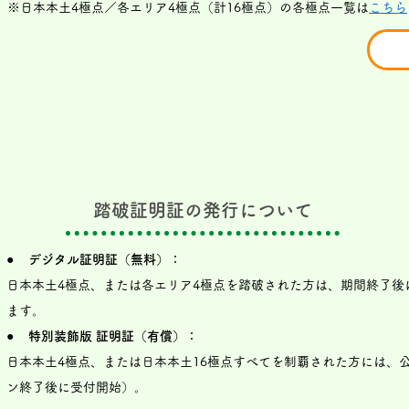
※日本本土4極点／各エリア4極点（計16極点）の各極点一覧は
こちら
踏破証明証の発行について
● デジタル証明証（無料）：
日本本土4極点、または各エリア4極点を踏破された方は、期間終了後
ます。
● 特別装飾版 証明証（有償）：
日本本土4極点、または日本本土16極点すべてを制覇された方には、
ン終了後に受付開始）。