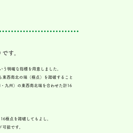
りです。
いう明確な指標を用意しました。
も東西南北の端（極点）を踏破すること
・九州）の東西南北端を合わせた計16
16極点を踏破してもよし。
ド可能です。