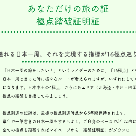
あなただけの旅の証
極点踏破証明証
憧れる日本一周。それを実現する指標が16極点巡
「日本一周の旅をしたい！」というライダーのために、「16極点」と
日本一周と言った時に様々なルートが考えられますが、いずれにして
になります。日本本土の4極点、さらに各エリア（北海道・本州・四国
極点の踏破を目指してみましょう。
極点到達の記録は、最初の極点到達時点から3年間保持されます。
単年で一筆書きの日本一周をするもよし。ご自身のペースで3年以内に
全ての極点を踏破すればマイページから「踏破証明証」がダウンロー