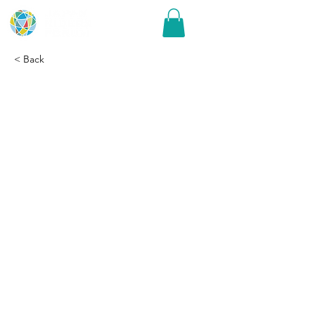
< Back
「令和6年能登半島地震
義援金」受付け延長のお
知らせ