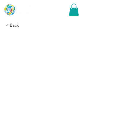
< Back
「走行記録証」「極点踏
破証明証」のダウンロー
ドについて