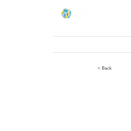
Home
にっぽん応援ツー
< Back
【発
グ20
MO