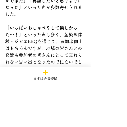
ができた」「再訪したいと思うように
なった」
といった声が多数寄せられま
した。
「いっぱいおしゃべりして楽しかっ
た〜！」
といった声も多く、藍染め体
験・ジビエBBQを通じて、参加者同士
はもちろんですが、地域の皆さんとの
交流も参加者の皆さんにとって忘れら
れない思い出となったのではないでし
ょうか。
まずは会員登録
バイクだからこそアクセスできる場
所、バイクだからこそ感じられる風
土、そしてバイクに乗っているからこ
そ出会える人々。
「にっぽん応援ツーリング」は、これ