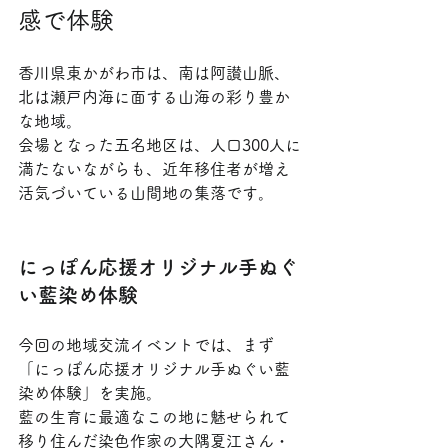
感で体験
香川県東かがわ市は、南は阿讃山脈、
北は瀬戸内海に面する山海の彩り豊か
な地域。
会場となった五名地区は、人口300人に
満たないながらも、近年移住者が増え
活気づいている山間地の集落です。
にっぽん応援オリジナル手ぬぐ
い藍染め体験
今回の地域交流イベントでは、まず
「にっぽん応援オリジナル手ぬぐい藍
染め体験」を実施。
藍の生育に最適なこの地に魅せられて
移り住んだ染色作家の大隅夏江さん・