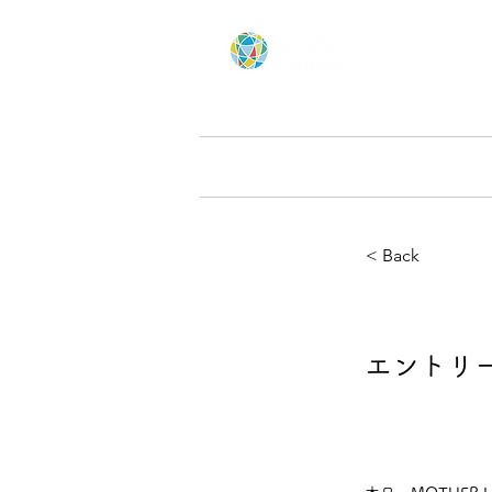
Home
にっぽん応援ツー
< Back
エントリ