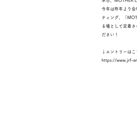
本日、MOTHER 
今年は昨年より会
ティング、「MOT
る場として定着さ
ださい！
↓エントリーはこ
https://www.jrf-e