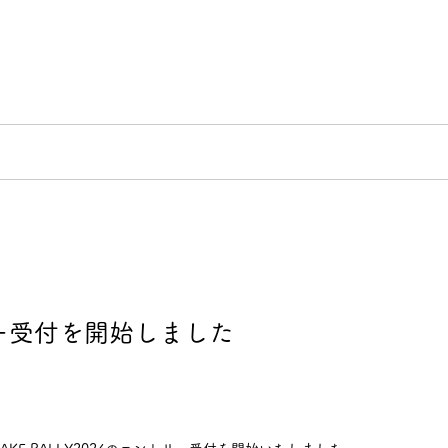
リング
POLE to POLE
日本三霊山ラリー
MO
ー受付を開始しました