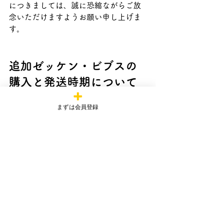
につきましては、誠に恐縮ながらご放
念いただけますようお願い申し上げま
す。
追加ゼッケン・ビブスの
購入と発送時期について
まずは会員登録
なお、追加ゼッケンやビブスについて
は
公式オンラインショップ
にて現在も
ご購入いただけます。シーズンスター
ト（4/25）までにはお届けできるよう
準備を進めております。
皆様にはご不安な思いをさせてしまい
大変恐縮ですが、事務局一同、誠心誠