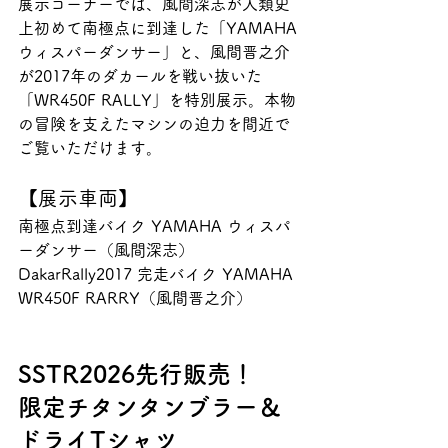
展示コーナーでは、風間深志が人類史
上初めて南極点に到達した「YAMAHA 
ウィスパーダンサー」と、風間晋之介
が2017年のダカールを戦い抜いた
「WR450F RALLY」を特別展示。本物
の冒険を支えたマシンの迫力を間近で
ご覧いただけます。
【展示車両】
南極点到達バイク YAMAHA ウィスパ
ーダンサー（風間深志）
DakarRally2017 完走バイク YAMAHA 
WR450F RARRY（風間晋之介）
SSTR2026先行販売！
限定チタンタンブラー＆
ドライTシャツ