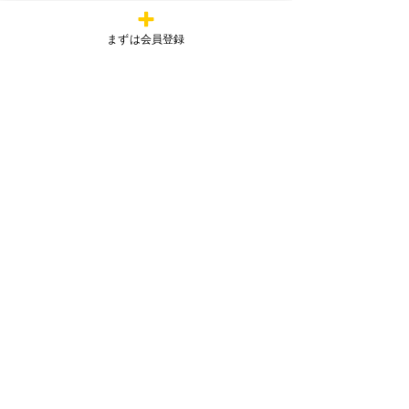
定員に達し次第、締め切らせていただ
きます。
まずは会員登録
ご希望の方はお早めにお申し込みくだ
さい。
①
【
締め切りました】
12：30
～の回に申し込む
① 12：30～の回に申し込む
②
【締め切りました】
	14：
00～の回に申し込む
② 14：00～の回に申し込む
皆様のご参加を心よりお待ちしており