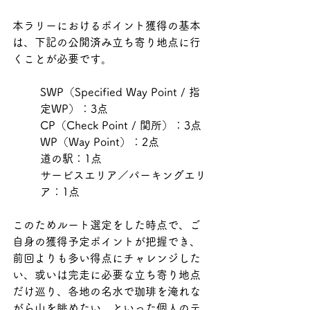
本ラリーにおけるポイント獲得の基本
は、下記の公開済み立ち寄り地点に行
くことが必要です。
SWP（Specified Way Point / 指
定WP）：3点
CP（Check Point / 関所）：3点
WP（Way Point）：2点
道の駅：1点
サービスエリア／パーキングエリ
ア：1点
このためルート選定をした時点で、ご
自身の獲得予定ポイントが把握でき、
前回よりも多い得点にチャレンジした
い、或いは完走に必要な立ち寄り地点
だけ巡り、各地の名水で珈琲を淹れな
がら山を眺めたい、といった個人のテ