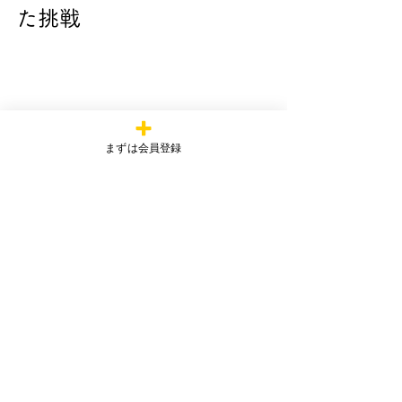
た挑戦
まずは会員登録
今回の清掃活動を通して、参加したラ
イダーたちは1300年の歳月を経て今に
伝わる世界遺産、熊野古道の重みと実
感を肌で感じたのではないでしょう
か。
この貴重な体験は、「これからの1000