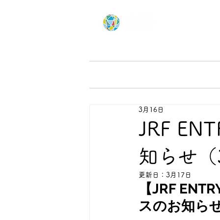
Home
にっぽん応援ツー
3月16日
JRF E
知らせ（
更新日：
3月17日
【JRF EN
スのお知ら