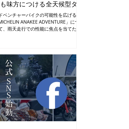
候も味方につける全天候型タ
ヤ！ANAKEE ADVENTURE
ドベンチャーバイクの可能性を広げる
ICHELIN ANAKEE ADVENTURE」につ
て、雨天走行での性能に焦点を当てたレ
ートです。このレポートを通じて、ミシ
ランタイヤの魅力を肌で感じてみてくだ
い。