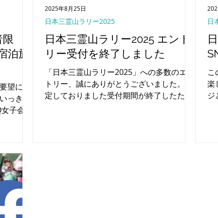
2025年8月25日
20
日本三霊山ラリー2025
日
者限
日本三霊山ラリー2025 エント
日
 宿泊施
リー受付を終了しました
S
「日本三霊山ラリー2025」への多数のエン
こ
トリー、誠にありがとうございました。 予
楽
要望によ
定しておりました受付期間が終了したた
ジ
いっきり
め、8月24日（日）をもちましてエントリ
ト
Q女子会」
ー受付を終了いたしました。
し
りくつろ
さ