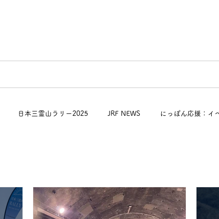
リング
POLE to POLE
日本三霊山ラリー
MO
日本三霊山ラリー2025
JRF NEWS
にっぽん応援：イ
にっぽん応援：地域応援スポット
ミシュランサポーターインプレ
ーティング2025
MOTHER LAKE RALLY
POLE to POLE