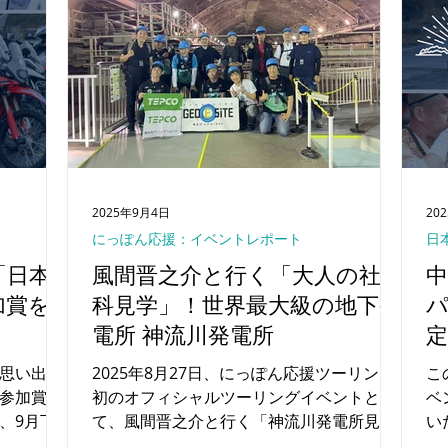
2025年9月4日
20
にっぽん応援：イベントレポート
日
「日本
風間晋之介と行く「大人の社会
加賞を
科見学」！世界最大級の地下発
電所 神流川発電所
定
思い出と
2025年8月27日、にっぽん応援ツーリング
こ
参加賞が
初のオフィシャルツーリングイベントとし
ベ
、9月下
て、風間晋之介と行く「神流川発電所見学
い
様の
ツアー」を開催しました！当日は協賛企業
日