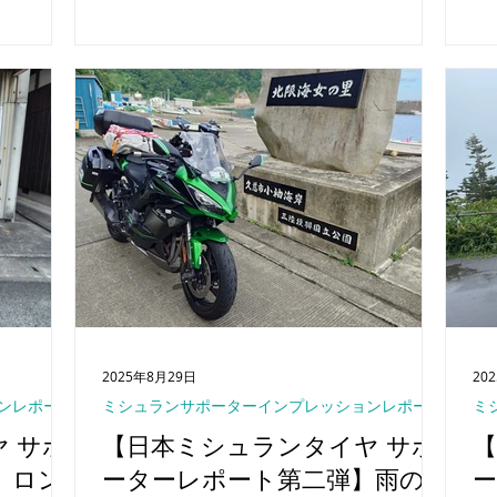
となるこ
である東京電力リニューアブルパワー様か
皆
めており
ら畠中様、土谷様をお迎えし、にっぽん応
くださ
援ツーリング参加者9名と合わせて総勢12
名で、学びと感動に満ちた一日を楽しみま
した。
2025年8月29日
20
ンレポート
ミシュランサポーターインプレッションレポート
ミ
 サポ
【日本ミシュランタイヤ サポ
【
 ロン
ーターレポート第二弾】雨の
ー