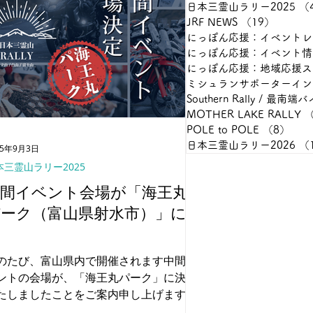
日本三霊山ラリー2025
（
JRF NEWS
（19）
19件の
にっぽん応援：イベントレ
にっぽん応援：イベント情
にっぽん応援：地域応援ス
MOTHER LAKE RALLY
（
POLE to POLE
（8）
8件
日本三霊山ラリー2026
（
25年9月3日
本三霊山ラリー2025
中間イベント会場が「海王丸
パーク（富山県射水市）」に決
のたび、富山県内で開催されます中間イ
ントの会場が、「海王丸パーク」に決定
たしましたことをご案内申し上げます。
本三霊山の旅を繋ぐ重要な拠点として、