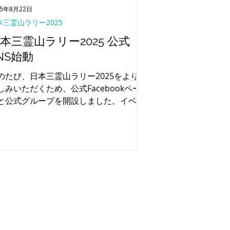
25年8月22日
本三霊山ラリー2025
本三霊山ラリー2025 公式
NS始動
のたび、日本三霊山ラリー2025をよりお
しみいただくため、公式Facebookペー
と公式グループを開設しました。イベン
の最新情報や、参加者同士の交流の場と
てご活用いただけます。ぜひご登録くだ
い。