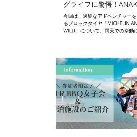
グライフに驚愕！ANAK
WILDで拓くアドベン
今回は、過酷なアドベンチャーを
ーリング
るブロックタイヤ「MICHELIN AN
WILD」について、雨天での挙動
てたレポートです。このレポート
て、ミシュランタイヤの魅力を肌
みてください。