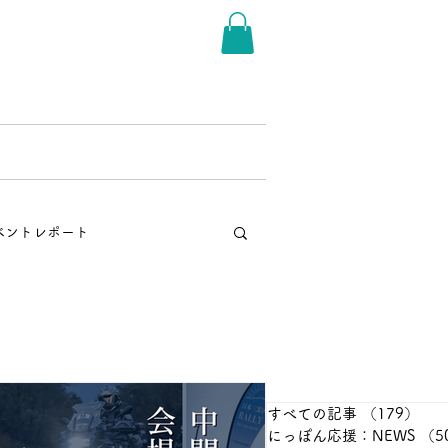
THER LAKE RALLY
More
ベントレポート
ッションレポート
日本三霊山ラリー2026
すべての記事
（179）
17
にっぽん応援：NEWS
（5