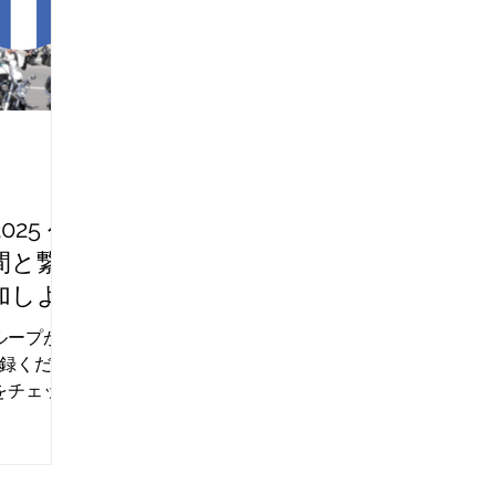
2025 公
間と繋
加しよ
グループが
録くださ
報をチェッ
よう！